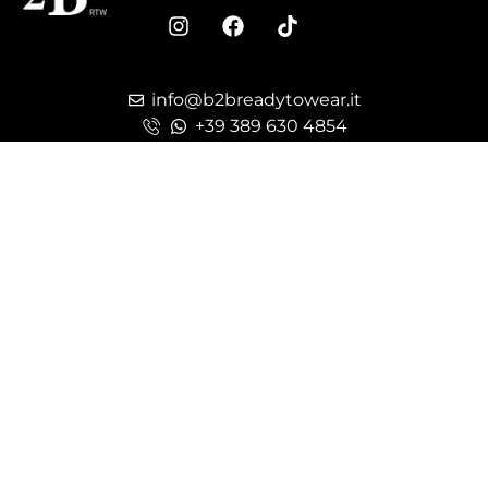
info@b2breadytowear.it
+39 389 630 4854
Guida alle Taglie
Istruzioni di lavaggio
HOME
SHOP
ABOUT
CONTACT
Privacy Policy
Cookie Policy
Cambio e reso